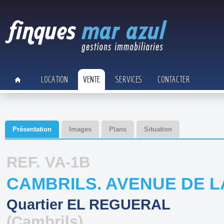
LOCATION
VENTE
SERVICES
CONTACTER
Présentation
Images
Plans
Situation
REF. VA-1B
CAMBRILS. AVENUE DE L
Quartier EL REGUERAL
(Cambrils)